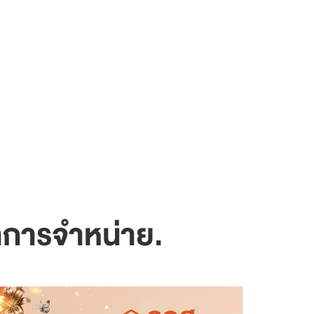
ลาการจำหน่าย.