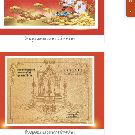
-
สิ้นสุดระยะเวลาการจำหน่าย
สิ้นสุดระยะเวลาการจำหน่าย