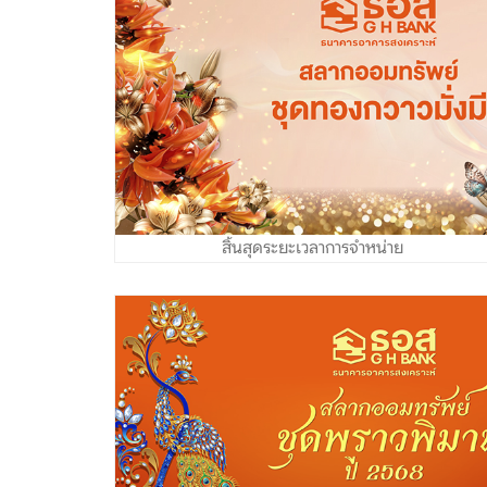
สิ้นสุดระยะเวลาการจำหน่าย