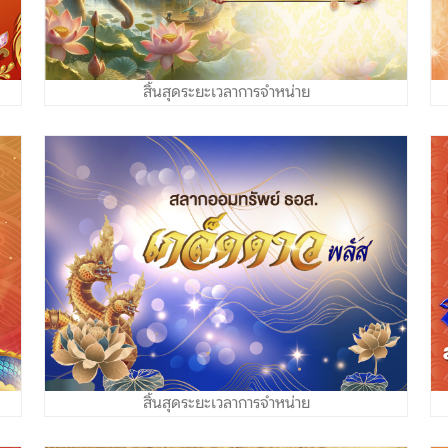
สิ้นสุดระยะเวลาการจำหน่าย
สิ้นสุดระยะเวลาการจำหน่าย