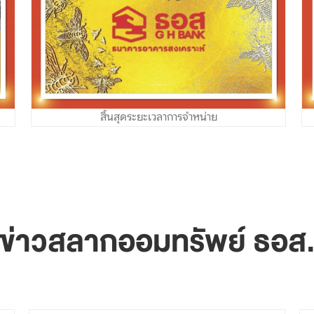
สิ้นสุดระยะเวลาการจำหน่าย
ข่าวสลากออมทรัพย์ ธอส