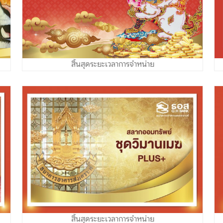
สิ้นสุดระยะเวลาการจำหน่าย
สิ้นสุดระยะเวลาการจำหน่าย