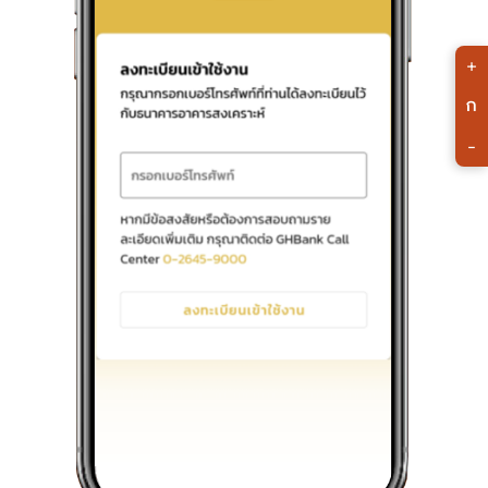
+
ก
-