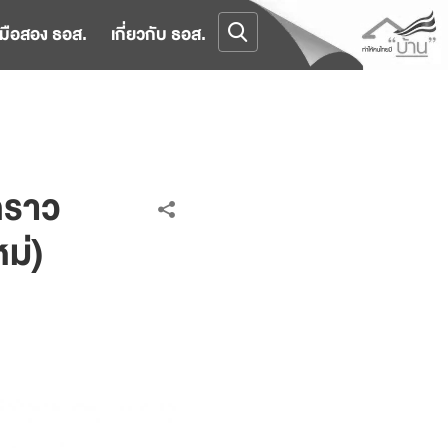
มือสอง ธอส.
เกี่ยวกับ ธอส.
วคราว
ม่)