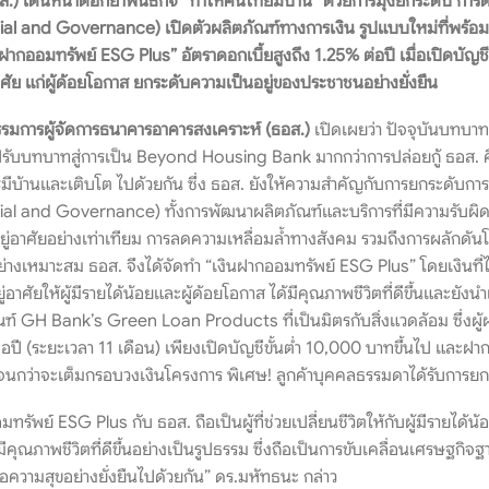
.) เดินหน้าตอกย้ำพันธกิจ “ทำให้คนไทยมีบ้าน” ด้วยการมุ่งยกระดับ การ
l and Governance) เปิดตัวผลิตภัณฑ์ทางการเงิน รูปแบบใหม่ที่พร้อม
ินฝากออมทรัพย์ ESG Plus” อัตราดอกเบี้ยสูงถึง 1.25% ต่อปี เมื่อเปิดบัญ
่อาศัย แก่ผู้ด้อยโอกาส ยกระดับความเป็นอยู่ของประชาชนอย่างยั่งยืน
รรมการผู้จัดการธนาคารอาคารสงเคราะห์ (ธอส.)
เปิดเผยว่า ปัจจุบันบทบาทข
ับบทบาทสู่การเป็น Beyond Housing Bank มากกว่าการปล่อยกู้ ธอส. คือเพื่
ารมีบ้านและเติบโต ไปด้วยกัน ซึ่ง ธอส. ยังให้ความสำคัญกับการยกระดั
l and Governance) ทั้งการพัฒนาผลิตภัณฑ์และบริการที่มีความรับผิ
่อยู่อาศัยอย่างเท่าเทียม การลดความเหลื่อมล้ำทางสังคม รวมถึงการผลักด
ย่างเหมาะสม ธอส. จึงได้จัดทำ “เงินฝากออมทรัพย์ ESG Plus” โดยเงินที
ู่อาศัยให้ผู้มีรายได้น้อยและผู้ด้อยโอกาส ได้มีคุณภาพชีวิตที่ดีขึ้นและยังนำ
์ GH Bank’s Green Loan Products ที่เป็นมิตรกับสิ่งแวดล้อม ซึ่งผ
่อปี (ระยะเวลา 11 เดือน) เพียงเปิดบัญชีขั้นต่ำ 10,000 บาทขึ้นไป และฝากเ
นกว่าจะเต็มกรอบวงเงินโครงการ พิเศษ! ลูกค้าบุคคลธรรมดาได้รับการยกเ
มทรัพย์ ESG Plus กับ ธอส. ถือเป็นผู้ที่ช่วยเปลี่ยนชีวิตให้กับผู้มีรายได้น้อ
มีคุณภาพชีวิตที่ดีขึ้นอย่างเป็นรูปธรรม ซึ่งถือเป็นการขับเคลื่อนเศรษฐ
่อความสุขอย่างยั่งยืนไปด้วยกัน” ดร.มหัทธนะ กล่าว