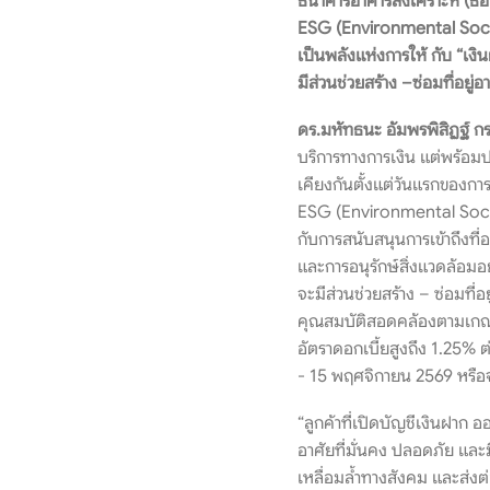
ธนาคารอาคารสงเคราะห์ (ธอส
ESG (Environmental Socia
เป็นพลังแห่งการให้ กับ “เง
มีส่วนช่วยสร้าง –ซ่อมที่อยู
ดร.มหัทธนะ อัมพรพิสิฏฐ์ ก
บริการทางการเงิน แต่พร้อมปร
เคียงกันตั้งแต่วันแรกของก
ESG (Environmental Socia
กับการสนับสนุนการเข้าถึงที
และการอนุรักษ์สิ่งแวดล้อมอ
จะมีส่วนช่วยสร้าง – ซ่อมที่อย
คุณสมบัติสอดคล้องตามเกณฑ
อัตราดอกเบี้ยสูงถึง 1.25% ต
- 15 พฤศจิกายน 2569 หรือจ
“ลูกค้าที่เปิดบัญชีเงินฝาก ออ
อาศัยที่มั่นคง ปลอดภัย และ
เหลื่อมล้ำทางสังคม และส่งต