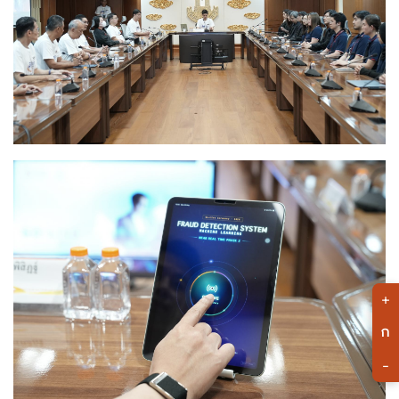
+
ก
-