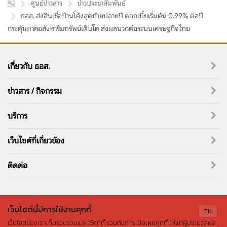
ศูนย์ข่าวสาร
ข่าวประชาสัมพันธ์
ธอส. ส่งสินเชื่อบ้านโค้งสุดท้ายปลายปี ดอกเบี้ยเริ่มต้น 0.99% ต่อปี
กระตุ้นภาคอสังหาริมทรัพย์เติบโต ส่งผลบวกต่อระบบเศรษฐกิจไทย
เกี่ยวกับ ธอส.
ข่าวสาร / กิจกรรม
บริการ
เว็บไซต์ที่เกี่ยวข้อง
ติดต่อ
เว็บไซต์นี้มีการใช้งานคุกกี้
TH
สงวนลิขสิทธิ์ ©2569 ธนาคารอาคารสงเคราะห์
นโยบายด้านข้อมูลส่วนบุคคล
เว็บไซต์ของเราเก็บรวบรวมและใช้คุกกี้ รวมถึงการเปิดเผยคุกกี้ ให้แก่ผู้ประมวลผล