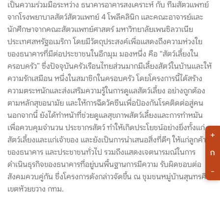
เป็นความร่วมมือระหว่าง ธนาคารอาคารสงเคราะห์ กับ ทีมสัตวแพทย์
จากโรงพยาบาลสัตว์สัตวแพทย์ 4 โพลีคลินิก และคณะอาจารย์และ
นักศึกษาจากคณะสัตวแพทย์ศาสตร์ มหาวิทยาลัยเพนซิลวาเนีย
ประเทศสหรัฐอเมริกา โดยมีวัตถุประสงค์เพื่อแสดงถึงความห่วงใย
ของธนาคารที่มีต่อประชาชนในอีกมุม มองหนึ่ง คือ “สัตว์เลี้ยงใน
ครอบครัว” ซึ่งปัจจุบันครัวเรือนไทยส่วนมากมีเลี้ยงสัตว์ในบ้านและให้
ความรักเสมือน หนึ่งในสมาชิกในครอบครัว โดยโครงการนี้ได้สร้าง
ความตระหนักและส่งเสริมความรู้ในการดูแลสัตว์เลี้ยง อย่างถูกต้อง
ตามหลักสุขอนามัย และให้การฉีดวัคซีนเพื่อป้องกันโรคติดต่อสู่คน
นอกจากนี้ ยังได้ทำหน้าที่ช่วยดูแลสุขภาพสัตว์เลี้ยงและการทำหมัน
เพื่อควบคุมจำนวน ประชากรสัตว์ ทำให้เกิดประโยชน์อย่างยิ่งทั้งแก่
+
สัตว์เลี้ยงและแก่เจ้าของ และยังเป็นการนำเสนอสิ่งที่ดีๆ ให้แก่ลูกค้า
ก
ของธนาคาร และประชาชนทั่วไป รวมถึงแสดงเจตนารมณ์ในการ
ดำเนินธุรกิจของธนาคารที่อยู่บนพื้นฐานการมีความ รับผิดชอบต่อ
-
สังคมควบคู่กัน ซึ่งโครงการดังกล่าวจัดขึ้น ณ ชุมชนหมู่บ้านสุนทรศิริ
เขตห้วยขวาง กทม.